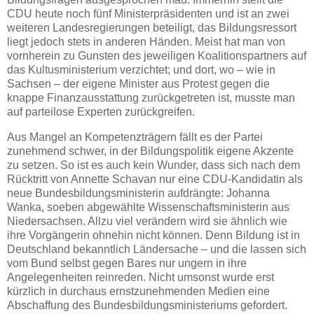
CDU heute noch fünf Ministerpräsidenten und ist an zwei
weiteren Landesregierungen beteiligt, das Bildungsressort
liegt jedoch stets in anderen Händen. Meist hat man von
vornherein zu Gunsten des jeweiligen Koalitionspartners auf
das Kultusministerium verzichtet; und dort, wo – wie in
Sachsen – der eigene Minister aus Protest gegen die
knappe Finanzausstattung zurückgetreten ist, musste man
auf parteilose Experten zurückgreifen.
Aus Mangel an Kompetenzträgern fällt es der Partei
zunehmend schwer, in der Bildungspolitik eigene Akzente
zu setzen. So ist es auch kein Wunder, dass sich nach dem
Rücktritt von Annette Schavan nur eine CDU-Kandidatin als
neue Bundesbildungsministerin aufdrängte: Johanna
Wanka, soeben abgewählte Wissenschaftsministerin aus
Niedersachsen. Allzu viel verändern wird sie ähnlich wie
ihre Vorgängerin ohnehin nicht können. Denn Bildung ist in
Deutschland bekanntlich Ländersache – und die lassen sich
vom Bund selbst gegen Bares nur ungern in ihre
Angelegenheiten reinreden. Nicht umsonst wurde erst
kürzlich in durchaus ernstzunehmenden Medien eine
Abschaffung des Bundesbildungsministeriums gefordert.