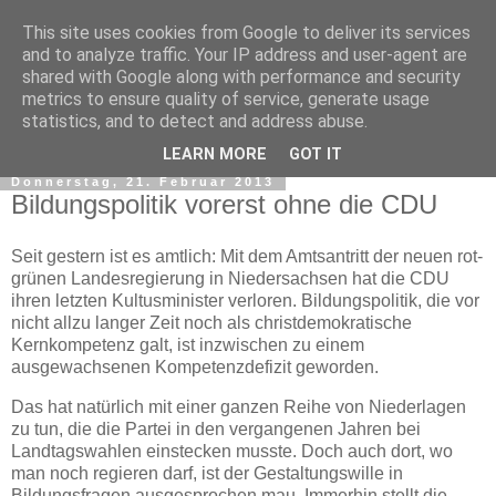
This site uses cookies from Google to deliver its services
and to analyze traffic. Your IP address and user-agent are
shared with Google along with performance and security
metrics to ensure quality of service, generate usage
statistics, and to detect and address abuse.
▼
LEARN MORE
GOT IT
Donnerstag, 21. Februar 2013
Bildungspolitik vorerst ohne die CDU
Seit gestern ist es amtlich: Mit dem Amtsantritt der neuen rot-
grünen Landesregierung in Niedersachsen hat die CDU
ihren letzten Kultusminister verloren. Bildungspolitik, die vor
nicht allzu langer Zeit noch als christdemokratische
Kernkompetenz galt, ist inzwischen zu einem
ausgewachsenen Kompetenzdefizit geworden.
Das hat natürlich mit einer ganzen Reihe von Niederlagen
zu tun, die die Partei in den vergangenen Jahren bei
Landtagswahlen einstecken musste. Doch auch dort, wo
man noch regieren darf, ist der Gestaltungswille in
Bildungsfragen ausgesprochen mau. Immerhin stellt die