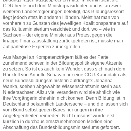
CDU heute noch fünf Ministerpräsidenten und ist an zwei
weiteren Landesregierungen beteiligt, das Bildungsressort
liegt jedoch stets in anderen Händen. Meist hat man von
vornherein zu Gunsten des jeweiligen Koalitionspartners auf
das Kultusministerium verzichtet; und dort, wo – wie in
Sachsen – der eigene Minister aus Protest gegen die
knappe Finanzausstattung zurückgetreten ist, musste man
auf parteilose Experten zurückgreifen.
Aus Mangel an Kompetenzträgern fällt es der Partei
zunehmend schwer, in der Bildungspolitik eigene Akzente
zu setzen. So ist es auch kein Wunder, dass sich nach dem
Rücktritt von Annette Schavan nur eine CDU-Kandidatin als
neue Bundesbildungsministerin aufdrängte: Johanna
Wanka, soeben abgewählte Wissenschaftsministerin aus
Niedersachsen. Allzu viel verändern wird sie ähnlich wie
ihre Vorgängerin ohnehin nicht können. Denn Bildung ist in
Deutschland bekanntlich Ländersache – und die lassen sich
vom Bund selbst gegen Bares nur ungern in ihre
Angelegenheiten reinreden. Nicht umsonst wurde erst
kürzlich in durchaus ernstzunehmenden Medien eine
Abschaffung des Bundesbildungsministeriums gefordert.