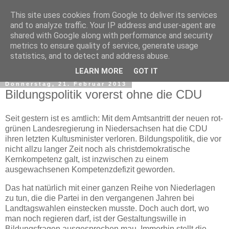
This site uses cookies from Google to deliver its services
and to analyze traffic. Your IP address and user-agent are
shared with Google along with performance and security
metrics to ensure quality of service, generate usage
statistics, and to detect and address abuse.
▼
LEARN MORE
GOT IT
Donnerstag, 21. Februar 2013
Bildungspolitik vorerst ohne die CDU
Seit gestern ist es amtlich: Mit dem Amtsantritt der neuen rot-
grünen Landesregierung in Niedersachsen hat die CDU
ihren letzten Kultusminister verloren. Bildungspolitik, die vor
nicht allzu langer Zeit noch als christdemokratische
Kernkompetenz galt, ist inzwischen zu einem
ausgewachsenen Kompetenzdefizit geworden.
Das hat natürlich mit einer ganzen Reihe von Niederlagen
zu tun, die die Partei in den vergangenen Jahren bei
Landtagswahlen einstecken musste. Doch auch dort, wo
man noch regieren darf, ist der Gestaltungswille in
Bildungsfragen ausgesprochen mau. Immerhin stellt die