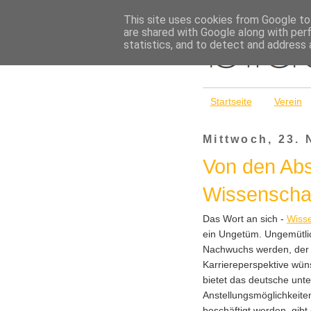
This site uses cookies from Google to 
are shared with Google along with per
statistics, and to detect and address 
Startseite
Verein
Mittwoch, 23.
Von den Abs
Wissenschaf
Das Wort an sich -
Wisse
ein Ungetüm. Ungemütlic
Nachwuchs werden, der si
Karriereperspektive wü
bietet das deutsche unte
Anstellungsmöglichkeiten.
beschäftigt werden, gibt