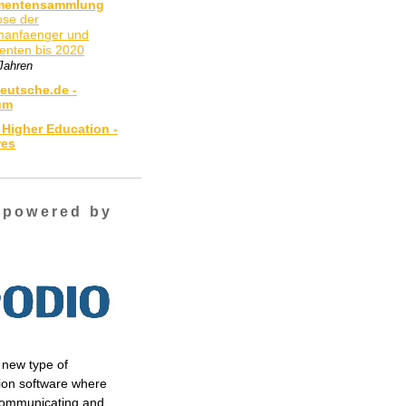
mentensammlung
se der
nanfaenger und
enten bis 2020
Jahren
eutsche.de -
um
 Higher Education -
res
 powered by
 new type of
tion software where
communicating and