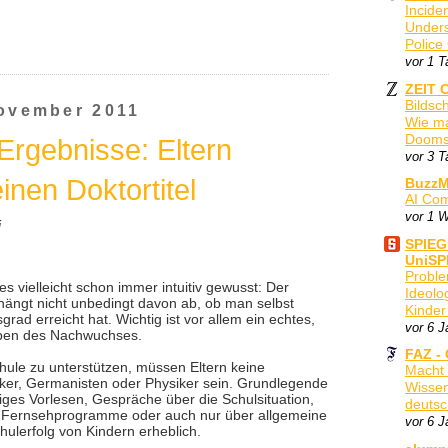
Incide
Unders
Police
vor 1 T
ZEIT 
Bildsc
November 2011
Wie ma
Doomscr
rgebnisse: Eltern
vor 3 
inen Doktortitel
BuzzM
AI Co
vor 1 
i
SPIEG
UniSP
Proble
s vielleicht schon immer intuitiv gewusst: Der
Ideolo
 hängt nicht unbedingt davon ab, ob man selbst
Kinder
rad erreicht hat. Wichtig ist vor allem ein echtes,
vor 6 J
eben des Nachwuchses.
FAZ -
hule zu unterstützen, müssen Eltern keine
Macht 
ker, Germanisten oder Physiker sein. Grundlegende
Wissen
iges Vorlesen, Gespräche über die Schulsituation,
deutsc
r Fernsehprogramme oder auch nur über allgemeine
vor 6 J
ulerfolg von Kindern erheblich.