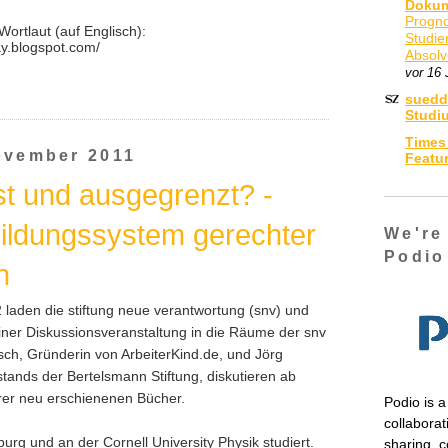
Doku
Progno
ortlaut (auf Englisch):
Studie
ay.blogspot.com/
Absolv
vor 16 
suedd
Studi
Times
ovember 2011
Featu
t und ausgegrenzt? -
ildungssystem gerechter
We're
Podio
n
 laden die stiftung neue verantwortung (snv) und
einer Diskussionsveranstaltung in die Räume der snv
atsch, Gründerin von ArbeiterKind.de, und Jörg
stands der Bertelsmann Stiftung, diskutieren ab
rer neu erschienenen Bücher.
Podio is a
collabora
urg und an der Cornell University Physik studiert.
sharing, 