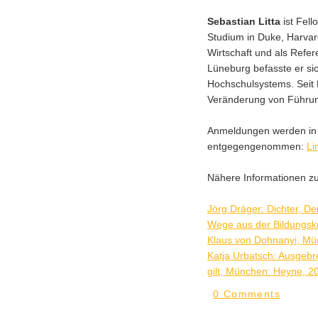
Sebastian Litta
ist Fell
Studium in Duke, Harvard
Wirtschaft und als Refer
Lüneburg befasste er s
Hochschulsystems. Seit 
Veränderung von Führun
Anmeldungen werden in 
entgegengenommen:
Li
Nähere Informationen zu
Jörg Dräger: Dichter, D
Wege aus der Bildungskr
Klaus von Dohnanyi, Mü
Katja Urbatsch: Ausgebre
gilt, München: Heyne, 2
0 Comments