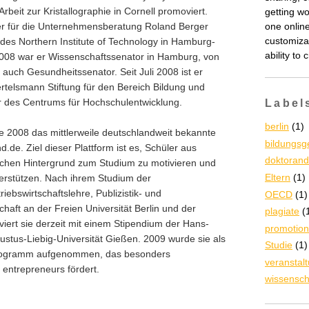
rbeit zur Kristallographie in Cornell promoviert.
getting wo
one online
er für die Unternehmensberatung Roland Berger
customiza
des Northern Institute of Technology in Hamburg-
ability to
008 war er Wissenschaftssenator in Hamburg, von
 auch Gesundheitssenator. Seit Juli 2008 ist er
rtelsmann Stiftung für den Bereich Bildung und
Label
r des Centrums für Hochschulentwicklung.
berlin
(1)
 2008 das mittlerweile deutschlandweit bekannte
bildungsge
nd.de. Ziel dieser Plattform ist es, Schüler aus
doktoran
chen Hintergrund zum Studium zu motivieren und
Eltern
(1)
terstützen. Nach ihrem Studium der
iebswirtschaftslehre, Publizistik- und
OECD
(1)
aft an der Freien Universität Berlin und der
plagiate
(
iert sie derzeit mit einem Stipendium der Hans-
promotion
Justus-Liebig-Universität Gießen. 2009 wurde sie als
Studie
(1)
Programm aufgenommen, das besonders
veranstal
 entrepreneurs fördert.
wissensch