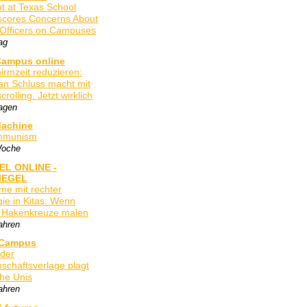
nt at Texas School
cores Concerns About
 Officers on Campuses
ag
Campus online
hirmzeit reduzieren:
n Schluss macht mit
olling. Jetzt wirklich
Tagen
achine
mmunism
Woche
EL ONLINE -
IEGEL
me mit rechter
gie in Kitas: Wenn
 Hakenkreuze malen
ahren
 Campus
der
schaftsverlage plagt
he Unis
ahren