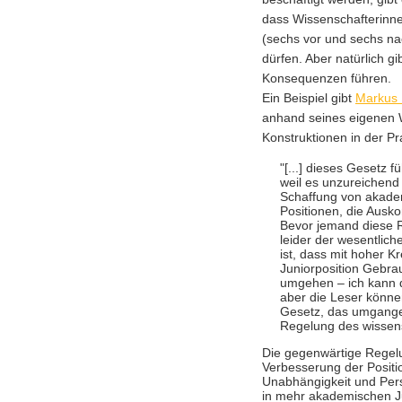
dass Wissenschafterinnen
(sechs vor und sechs na
dürfen. Aber natürlich g
Konsequenzen führen.
Ein Beispiel gibt
Markus 
anhand seines eigenen 
Konstruktionen in der Pra
"[...] dieses Gesetz f
weil es unzureichen
Schaffung von akademi
Positionen, die Ausko
Bevor jemand diese Re
leider der wesentlich
ist, dass mit hoher K
Juniorposition Gebra
umgehen – ich kann d
aber die Leser könne
Gesetz, das umgange
Regelung des wissen
Die gegenwärtige Regelu
Verbesserung der Positi
Unabhängigkeit und Per
in mehr akademischen Ju