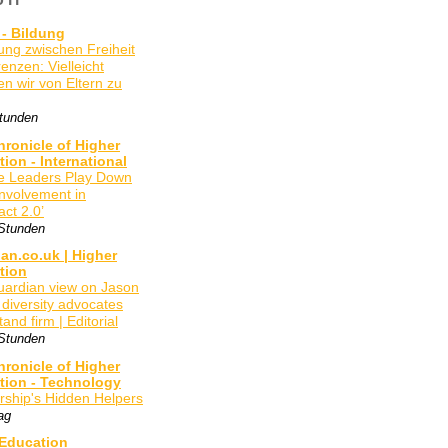
 - Bildung
ung zwischen Freiheit
enzen: Vielleicht
en wir von Eltern zu
Stunden
ronicle of Higher
ion - International
e Leaders Play Down
Involvement in
ct 2.0’
 Stunden
an.co.uk | Higher
tion
ardian view on Jason
 diversity advocates
and firm | Editorial
 Stunden
ronicle of Higher
tion - Technology
rship's Hidden Helpers
ag
 Education