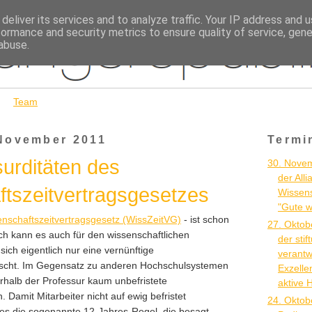
deliver its services and to analyze traffic. Your IP address and 
formance and security metrics to ensure quality of service, gen
abuse.
Team
 November 2011
Termi
urditäten des
30. Nove
der Alli
tszeitvertragsgesetzes
Wissens
"Gute w
nschaftszeitvertragsgesetz (WissZeitVG)
- ist schon
27. Oktob
h kann es auch für den wissenschaftlichen
der sti
ch eigentlich nur eine vernünftige
verantw
nscht. Im Gegensatz zu anderen Hochschulsystemen
Exzellen
rhalb der Professur kaum unbefristete
aktive 
 Damit Mitarbeiter nicht auf ewig befristet
24. Oktob
 es die sogenannte 12-Jahres-Regel, die besagt,