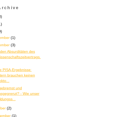
Archive
3
)
1
)
9
)
ember
(
1
)
ember
(
3
)
den Absurditäten des
ssenschaftszeitvertrags.
e PISA-Ergebnisse:
ltern brauchen keinen
kto...
gebremst und
usgegrenzt? - Wie unser
ldungss...
ober
(
2
)
tember
(
1
)