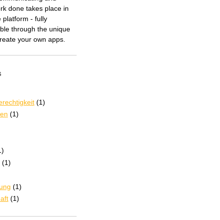
rk done takes place in
 platform - fully
ble through the unique
 create your own apps.
s
rechtigkeit
(1)
den
(1)
1)
(1)
tung
(1)
aft
(1)