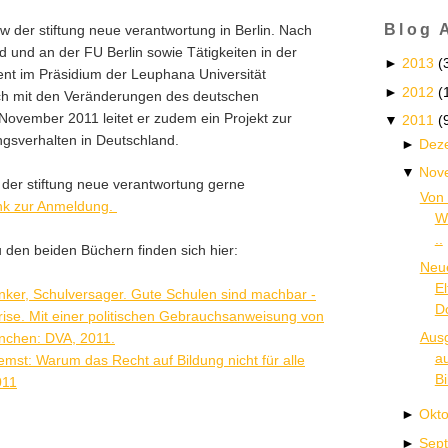
Blog 
ow der stiftung neue verantwortung in Berlin. Nach
 und an der FU Berlin sowie Tätigkeiten in der
►
2013
(
ent im Präsidium der Leuphana Universität
►
2012
(
ich mit den Veränderungen des deutschen
November 2011 leitet er zudem ein Projekt zur
▼
2011
(
gsverhalten in Deutschland.
►
Dez
▼
Nov
der stiftung neue verantwortung gerne
Von 
nk zur Anmeldung.
Wi
..
 den beiden Büchern finden sich hier:
Neu
E
enker, Schulversager. Gute Schulen sind machbar -
Do
ise. Mit einer politischen Gebrauchsanweisung von
Aus
nchen: DVA, 2011.
a
mst: Warum das Recht auf Bildung nicht für alle
Bi
011
►
Okt
►
Sep