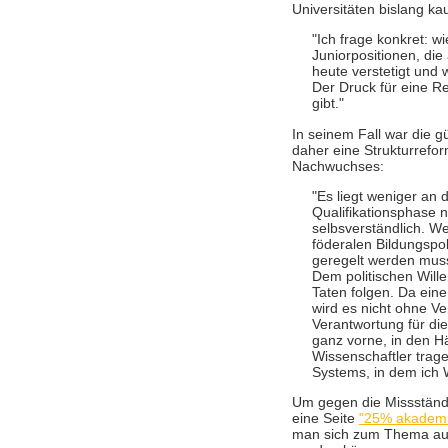
Universitäten bislang k
"Ich frage konkret: w
Juniorpositionen, die 
heute verstetigt und
Der Druck für eine R
gibt."
In seinem Fall war die g
daher eine Strukturrefor
Nachwuchses:
"Es liegt weniger an
Qualifikationsphase n
selbsverständlich. We
föderalen Bildungspoli
geregelt werden mus
Dem politischen Wil
Taten folgen. Da eine
wird es nicht ohne Ver
Verantwortung für di
ganz vorne, in den H
Wissenschaftler trage
Systems, in dem ich 
Um gegen die Missständ
eine Seite
"25% akademi
man sich zum Thema aust