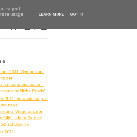
user-agent
erate usage
LEARN MORE
GOT IT
ne
mber 2011: Symposium
anz der
chaftsorganisationen -
issenschaftliche Praxis"
er 2011: Veranstaltung in
ftung neue
ortung: Wege aus der
zfalle - Ideen für eine
Hochschulpolitik
er 2011: