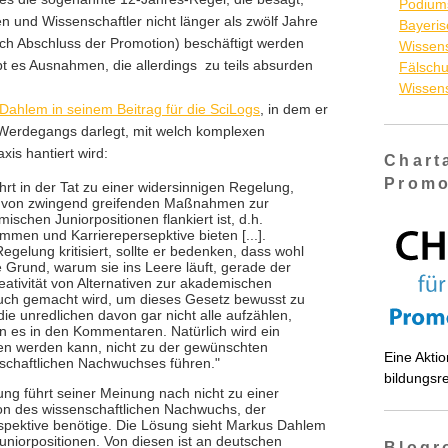
Podiums
 und Wissenschaftler nicht länger als zwölf Jahre
Bayeri
ch Abschluss der Promotion) beschäftigt werden
Wissens
ibt es Ausnahmen, die allerdings zu teils absurden
Fälschu
Wissen
Dahlem in seinem Beitrag für die SciLogs
, in dem er
Werdegangs darlegt, mit welch komplexen
xis hantiert wird:
Chart
Promo
ührt in der Tat zu einer widersinnigen Regelung,
d von zwingend greifenden Maßnahmen zur
schen Juniorpositionen flankiert ist, d.h.
mmen und Karrierepersepktive bieten [...].
gelung kritisiert, sollte er bedenken, dass wohl
e Grund, warum sie ins Leere läuft, gerade der
reativität von Alternativen zur akademischen
uch gemacht wird, um dieses Gesetz bewusst zu
ie unredlichen davon gar nicht alle aufzählen,
n es in den Kommentaren. Natürlich wird ein
n werden kann, nicht zu der gewünschten
Eine Akti
schaftlichen Nachwuchses führen."
bildungsr
ng führt seiner Meinung nach nicht zu einer
on des wissenschaftlichen Nachwuchs, der
spektive benötige. Die Lösung sieht Markus Dahlem
niorpositionen. Von diesen ist an deutschen
Blogr