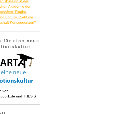
diskussion in der
schen Akademie der
chaften: Plagiat,
ng und Co. Zieht die
schaft Konsequenzen?
a für eine neue
tionskultur
on von
epublik.de und THESIS
oll