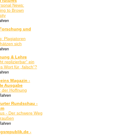
 futures
rsonal News:
ing to Brown
sity
ahren
 Forschung und
g: Plagiatoren
hätzen sich
ahren
hung & Lehre
cht replizierbar“ ein
s Wort für „falsch“?
ahren
eins Magazin -
lle Ausgabe
 der Hoffnung
Jahren
furter Rundschau -
um
us - Der schwere Weg
draußen
Jahren
gsrepublik.de -