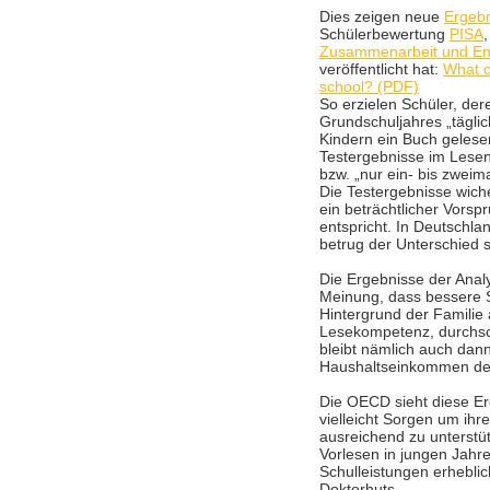
Dies zeigen neue
Ergeb
Schülerbewertung
PISA
,
Zusammenarbeit und En
veröffentlicht hat:
What c
school? (PDF)
So erzielen Schüler, de
Grundschuljahres „tägli
Kindern ein Buch gelese
Testergebnisse im Lesen 
bzw. „nur ein- bis zwei
Die Testergebnisse wich
ein beträchtlicher Vorsp
entspricht. In Deutschl
betrug der Unterschied 
Die Ergebnisse der Anal
Meinung, dass bessere 
Hintergrund der Familie
Lesekompetenz, durchsch
bleibt nämlich auch dan
Haushaltseinkommen der 
Die OECD sieht diese Erg
vielleicht Sorgen um ihr
ausreichend zu unterstü
Vorlesen in jungen Jahr
Schulleistungen erheblic
Doktorhuts.