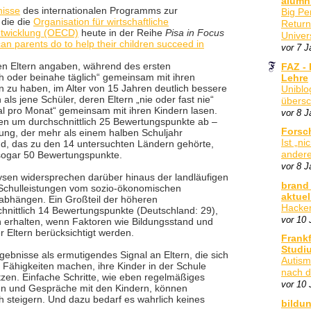
alumni
nisse
des internationalen Programms zur
Big Pe
 die die
Organisation für wirtschaftliche
Return
twicklung (OECD)
heute in der Reihe
Pisa in Focus
Univer
an parents do to help their children succeed in
vor 7 J
ren Eltern angaben, während des ersten
FAZ -
ch oder beinahe täglich“ gemeinsam mit ihren
Lehre
n zu haben, im Alter von 15 Jahren deutlich bessere
Uniblo
als jene Schüler, deren Eltern „nie oder fast nie“
übersc
mal pro Monat“ gemeinsam mit ihren Kindern lasen.
vor 8 J
en um durchschnittlich 25 Bewertungspunkte ab –
Forsc
rung, der mehr als einem halben Schuljahr
Ist „ni
and, das zu den 14 untersuchten Ländern gehörte,
sogar 50 Bewertungspunkte.
andere
vor 8 J
ysen widersprechen darüber hinaus der landläufigen
brand 
Schulleistungen vom sozio-ökonomischen
aktue
 abhängen. Ein Großteil der höheren
Hacker
nittlich 14 Bewertungspunkte (Deutschland: 29),
vor 10 
n erhalten, wenn Faktoren wie Bildungsstand und
Eltern berücksichtigt werden.
Frank
Studi
ebnisse als ermutigendes Signal an Eltern, die sich
Autism
e Fähigkeiten machen, ihre Kinder in der Schule
nach 
tzen. Einfache Schritte, wie eben regelmäßiges
vor 10 
en und Gespräche mit den Kindern, können
h steigern. Und dazu bedarf es wahrlich keines
bildun