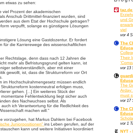
aum etwas zu sehen:
taz.de
ie viel Prozent der akademischen
Erzieh
als Anschub Drittmittel-finanziert wurden, sind
und Gr
 werden aus dem Etat der Hochschule getragen?
erwart
eform verpufft, solange es günstigere Lösungen
viel
vor 4 
ünstigere Lösung eine Gastdozentur. Er fordert
The Ch
m für die Karrierewege des wissenschaftlichen
Educat
Colleg
Their 
 der Rechtslage, denn dass nach 12 Jahren die
‘Compa
icht mehr als Befristungsgrund gelten kann, ist
niger selbstverständlich, aber mit einer
vor 13
tik gewollt, ist, dass die Strukturreform vor Ort
guardi
s.
Educa
len im Hochschulrahmengesetz müssen endlich
The Gu
 Strukturreform kostenneutral erfolgen muss,
Arday:
lierer gehen. [...] Ein weiteres Stück der
must st
e momentane Fehlentwicklung liegt sicher auch
vor 17
änden des Nachwuchses selbst. Als
 auch ich Verantwortung für die Redlichkeit des
The Ch
Wissenschaft machen will."
Educa
Schola
e vorzugehen, hat Markus Dahlem bei Facebook
vor 1 T
sche Juniorpositionen"
ins Leben gerufen, auf der
auschen kann und weitere Initiativen koordiniert
NYT -