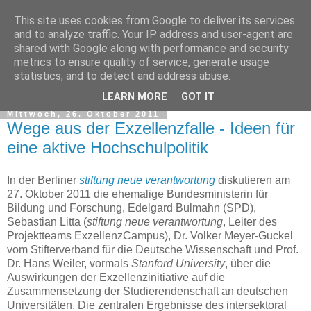
This site uses cookies from Google to deliver its services
and to analyze traffic. Your IP address and user-agent are
shared with Google along with performance and security
metrics to ensure quality of service, generate usage
statistics, and to detect and address abuse.
▼
LEARN MORE
GOT IT
Mittwoch, 26. Oktober 2011
Wege aus der Exzellenzfalle - Ideen für
eine aktive Hochschulpolitik
In der Berliner
stiftung neue verantwortung
diskutieren am
27. Oktober 2011 die ehemalige Bundesministerin für
Bildung und Forschung, Edelgard Bulmahn (SPD),
Sebastian Litta (
stiftung neue verantwortung
, Leiter des
Projektteams ExzellenzCampus), Dr. Volker Meyer-Guckel
vom Stifterverband für die Deutsche Wissenschaft und Prof.
Dr. Hans Weiler, vormals
Stanford University
, über die
Auswirkungen der Exzellenzinitiative auf die
Zusammensetzung der Studierendenschaft an deutschen
Universitäten. Die zentralen Ergebnisse des intersektoral