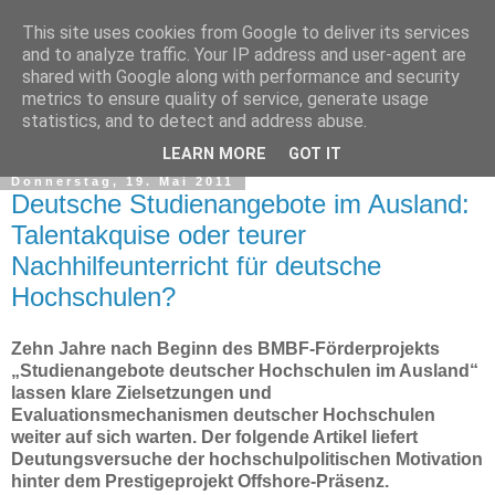
This site uses cookies from Google to deliver its services
and to analyze traffic. Your IP address and user-agent are
shared with Google along with performance and security
metrics to ensure quality of service, generate usage
statistics, and to detect and address abuse.
▼
LEARN MORE
GOT IT
Donnerstag, 19. Mai 2011
Deutsche Studienangebote im Ausland:
Talentakquise oder teurer
Nachhilfeunterricht für deutsche
Hochschulen?
Zehn Jahre nach Beginn des BMBF-Förderprojekts
„Studienangebote deutscher Hochschulen im Ausland“
lassen klare Zielsetzungen und
Evaluationsmechanismen deutscher Hochschulen
weiter auf sich warten. Der folgende Artikel liefert
Deutungsversuche der hochschulpolitischen Motivation
hinter dem Prestigeprojekt Offshore-Präsenz.