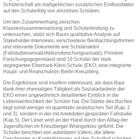
Schülerschaft als maßgeblichen zusätzlichen Einflussfaktor
auf den Schulerfolg von einzelnen Schülern.
Um den Zusammenhang zwischen
Klassenzusammensetzung und Schülerleistung zu
untersuchen, stützt sich Baurs qualitative Analyse auf
Stakeholder-Interviews, verschiedene Beobachtungsformen
und relevante Dokumente wie Schülerakten
(Fallstudienansatz/Aktionsforschungsansatz). Primärer
Forschungsgegenstand sind 19 Schüler der stark
segregierten Eberhard-Klein-Schule (EKO; eine integrierte
Haupt- und Realschule)in Berlin-Kreuzberg.
Die Ergebnisse sind insofern interessant, als dass Baur
dank ihrer ehemaligen Tätigkeit als Sozialarbeiterin der
EKO einen ungewöhnlich detaillierten Einblick in die
Lebenswirklichkeit der Schüler hat. Die Stärke des Buches
liegt somit weniger im quantitativ analytischen Teil (Kap. 2
und 3), sondern in der mit Anekdoten gespickten Fallstudie
(Kap.5). Der Leser wird an der Hand durch den Alltag der
Jugendlichen im Kreuzberger Wrangelkiez geführt. Die
Schüler berichten von autoritären Vätern, die ältere
Geschwister zu Kontrollgängen auf den Schulhof schicken,