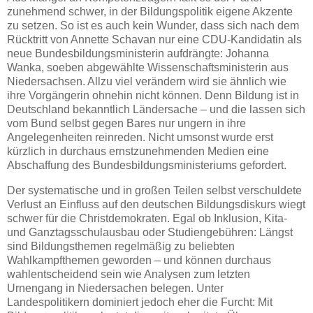
zunehmend schwer, in der Bildungspolitik eigene Akzente
zu setzen. So ist es auch kein Wunder, dass sich nach dem
Rücktritt von Annette Schavan nur eine CDU-Kandidatin als
neue Bundesbildungsministerin aufdrängte: Johanna
Wanka, soeben abgewählte Wissenschaftsministerin aus
Niedersachsen. Allzu viel verändern wird sie ähnlich wie
ihre Vorgängerin ohnehin nicht können. Denn Bildung ist in
Deutschland bekanntlich Ländersache – und die lassen sich
vom Bund selbst gegen Bares nur ungern in ihre
Angelegenheiten reinreden. Nicht umsonst wurde erst
kürzlich in durchaus ernstzunehmenden Medien eine
Abschaffung des Bundesbildungsministeriums gefordert.
Der systematische und in großen Teilen selbst verschuldete
Verlust an Einfluss auf den deutschen Bildungsdiskurs wiegt
schwer für die Christdemokraten. Egal ob Inklusion, Kita-
und Ganztagsschulausbau oder Studiengebühren: Längst
sind Bildungsthemen regelmäßig zu beliebten
Wahlkampfthemen geworden – und können durchaus
wahlentscheidend sein wie Analysen zum letzten
Urnengang in Niedersachen belegen. Unter
Landespolitikern dominiert jedoch eher die Furcht: Mit