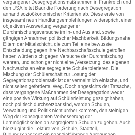
vergangener Desegregationsmaßnahmen in Frankreich und
den USA leitet Baur die Forderung nach Desegregation
anhand sozioökonomischer Kriterien ab. Diese erste von
insgesamt neun Handlungsempfehlungen widerspricht einer
objektiven Auswertung vergangener
Durchmischungsversuche im In- und Ausland, sowie
gängigen Annahmen politischer Machbarkeit. Bildungsnahe
Eltern der Mittelschicht, die zum Teil eine bewusste
Entscheidung gegen ihre Nachbarschaftsschule getroffen
haben würden sich gegen Versuche der Durchmischung
wehren, und schon gar nicht eine ‚Versetzung‘ des eigenen
Nachwuchs an eine segregierte Schule tolerieren. Die
Mischung der Schülerschaft zur Lösung der
Segregationsproblematik ist der vermeintlich einfache, und
nicht selten geforderte, Weg. Doch angesichts der Tatsache,
dass vergangene Maßnahmen der Desegregation weder
eine positive Wirkung auf Schülerleistung gezeigt haben,
noch politisch durchsetzbar sind, werden Schulen,
Verwaltung und Politik nicht umher kommen, den steinigen
Weg der konsequenten Verbesserung der
Lernmöglichkeiten an segregierten Schulen zu gehen. Auch
hierzu gibt die Lektüre von „Schule, Stadtteil,
Bildungschancen“ ein paar zielführende Anregungen.