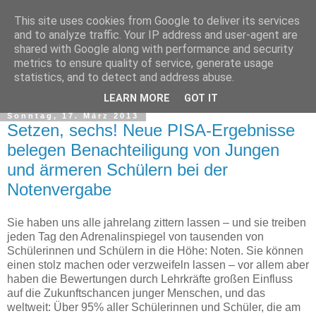
This site uses cookies from Google to deliver its services
and to analyze traffic. Your IP address and user-agent are
shared with Google along with performance and security
metrics to ensure quality of service, generate usage
statistics, and to detect and address abuse.
▼
LEARN MORE
GOT IT
Sonntag, 17. März 2013
Setzen, sechs! Neue PISA-Ergebnisse
belegen Benachteiligung von Jungen
und ärmeren Schülern bei der
Notenvergabe
Sie haben uns alle jahrelang zittern lassen – und sie treiben
jeden Tag den Adrenalinspiegel von tausenden von
Schülerinnen und Schülern in die Höhe: Noten. Sie können
einen stolz machen oder verzweifeln lassen – vor allem aber
haben die Bewertungen durch Lehrkräfte großen Einfluss
auf die Zukunftschancen junger Menschen, und das
weltweit: Über 95% aller Schülerinnen und Schüler, die am